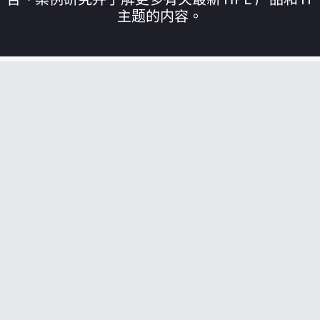
主题的内容。
您的购物车目前是空的
前往 HPE 商店浏览、配置和订购。
立即购买