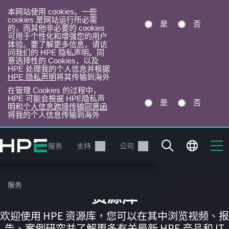
本网站使用 cookies。一些
cookies 是网站运行所必需
是
否
的，而其他非必要的 cookies
可用于个性化和增强您的用户
体验。要了解更多信息，请访
问我们的 HPE 隐私声明。同
意选择性的 Cookies，以及
HPE 处理我的个人信息并根据
HPE 隐私声明
将其传输到海外
在管理 Cookies 的过程中，
HPE 可能会根据 HPE隐私声
是
否
明和
个人信息跨境传输同意函
将我的个人信息传输到海外
跳
转
产品
服务
支持
公司
到
主
目
服务
录
资源库
欢迎使用 HPE 资源库，您可以在其中浏览视频、报
告、案例研究并了解更多有关最新 HPE 产品和 IT