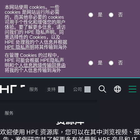
本网站使用 cookies。一些
cookies 是网站运行所必需
是
否
的，而其他非必要的 cookies
可用于个性化和增强您的用户
体验。要了解更多信息，请访
问我们的 HPE 隐私声明。同
意选择性的 Cookies，以及
HPE 处理我的个人信息并根据
HPE 隐私声明
将其传输到海外
在管理 Cookies 的过程中，
HPE 可能会根据 HPE隐私声
是
否
明和
个人信息跨境传输同意函
将我的个人信息传输到海外
跳
转
产品
服务
支持
公司
到
主
目
服务
录
资源库
欢迎使用 HPE 资源库，您可以在其中浏览视频、报
告、案例研究并了解更多有关最新 HPE 产品和 IT