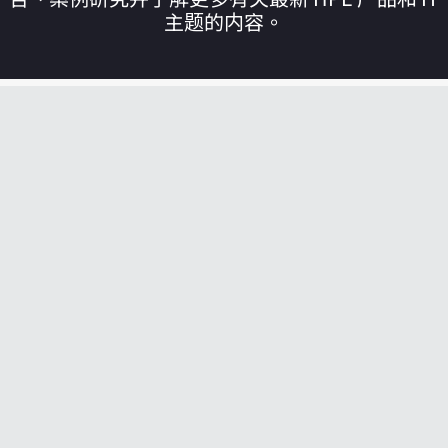
主题的内容。
您的购物车目前是空的
前往 HPE 商店浏览、配置和订购。
立即购买