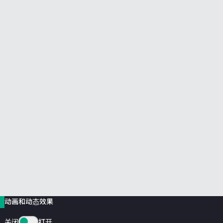
前往 HPE 商店浏览、配置和订购。
立即购买
动画和动态效果
关闭
打开