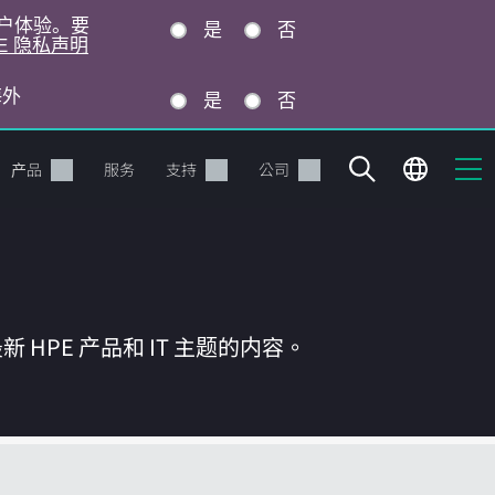
的用户体验。要
是
否
E 隐私声明
海外
是
否
产品
服务
支持
公司
HPE 产品和 IT 主题的内容。