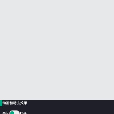
前往 HPE 商店浏览、配置和订购。
立即购买
动画和动态效果
关闭
打开