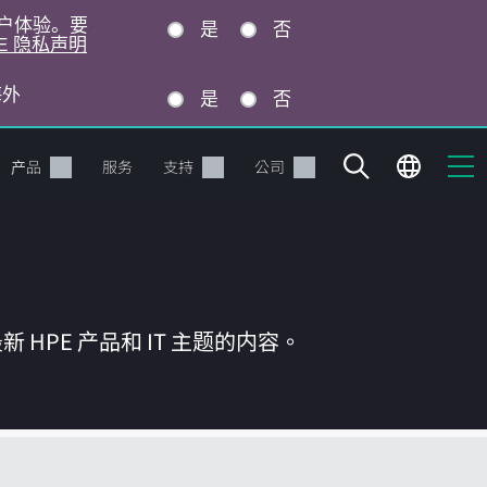
的用户体验。要
是
否
E 隐私声明
海外
是
否
产品
服务
支持
公司
HPE 产品和 IT 主题的内容。