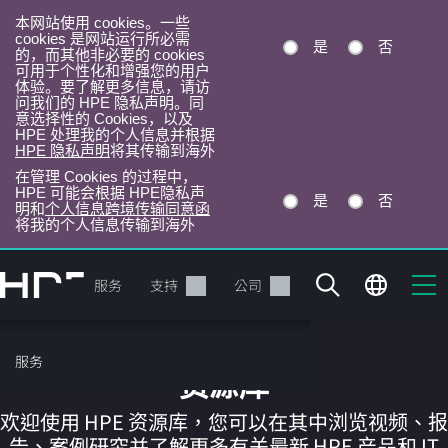
本网站使用 cookies。一些
cookies 是网站运行所必需
是
否
的，而其他非必要的 cookies
可用于个性化和增强您的用户
体验。要了解更多信息，请访
问我们的 HPE 隐私声明。同
意选择性的 Cookies，以及
HPE 处理我的个人信息并根据
HPE 隐私声明
将其传输到海外
在管理 Cookies 的过程中，
HPE 可能会根据 HPE隐私声
是
否
明和
个人信息跨境传输同意函
将我的个人信息传输到海外
跳
转
产品
服务
支持
公司
到
主
目
服务
录
资源库
欢迎使用 HPE 资源库，您可以在其中浏览视频、报
告、案例研究并了解更多有关最新 HPE 产品和 IT