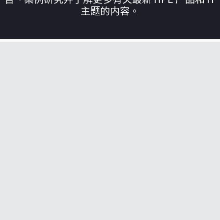
主题的内容。
您的购物车目前是空的
前往 HPE 商店浏览、配置和订购。
立即购买