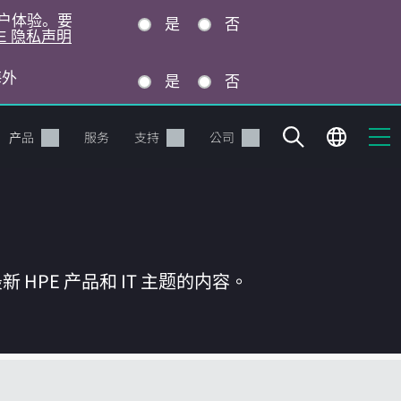
的用户体验。要
是
否
E 隐私声明
海外
是
否
产品
服务
支持
公司
HPE 产品和 IT 主题的内容。