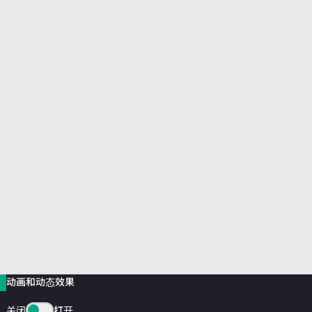
前往 HPE 商店浏览、配置和订购。
立即购买
动画和动态效果
关闭
打开