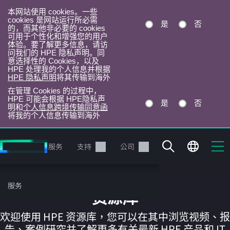
本网站使用 cookies。一些
cookies 是网站运行所必需
是
否
的，而其他非必要的 cookies
可用于个性化和增强您的用户
体验。要了解更多信息，请访
问我们的 HPE 隐私声明。同
意选择性的 Cookies，以及
HPE 处理我的个人信息并根据
HPE 隐私声明
将其传输到海外
在管理 Cookies 的过程中，
HPE 可能会根据 HPE隐私声
是
否
明和
个人信息跨境传输同意函
将我的个人信息传输到海外
跳
转
产品
服务
支持
公司
到
主
目
服务
录
资源库
欢迎使用 HPE 资源库，您可以在其中浏览视频、报
告、案例研究并了解更多有关最新 HPE 产品和 IT