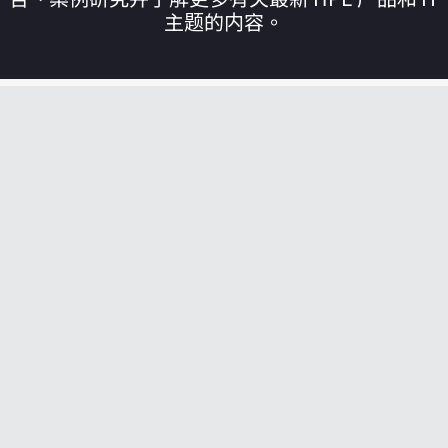
主题的内容。
您的购物车目前是空的
前往 HPE 商店浏览、配置和订购。
立即购买