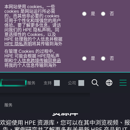
本网站使用 cookies。一些
cookies 是网站运行所必需
是
否
的，而其他非必要的 cookies
可用于个性化和增强您的用户
体验。要了解更多信息，请访
问我们的 HPE 隐私声明。同
意选择性的 Cookies，以及
HPE 处理我的个人信息并根据
HPE 隐私声明
将其传输到海外
在管理 Cookies 的过程中，
HPE 可能会根据 HPE隐私声
是
否
明和
个人信息跨境传输同意函
将我的个人信息传输到海外
跳
转
产品
服务
支持
公司
到
主
目
服务
录
资源库
欢迎使用 HPE 资源库，您可以在其中浏览视频、报
告、案例研究并了解更多有关最新 HPE 产品和 IT