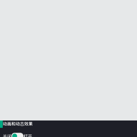
前往 HPE 商店浏览、配置和订购。
立即购买
动画和动态效果
关闭
打开