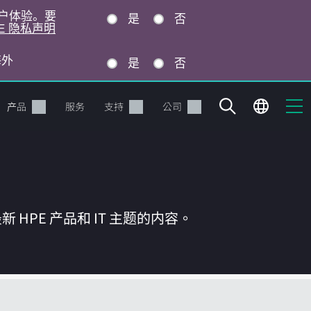
的用户体验。要
是
否
E 隐私声明
海外
是
否
产品
服务
支持
公司
HPE 产品和 IT 主题的内容。