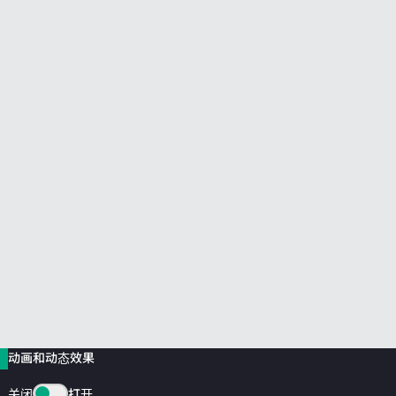
前往 HPE 商店浏览、配置和订购。
立即购买
动画和动态效果
关闭
打开