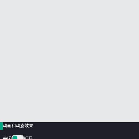
前往 HPE 商店浏览、配置和订购。
立即购买
动画和动态效果
关闭
打开