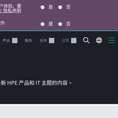
的用户体验。要
是
否
E 隐私声明
海外
是
否
产品
服务
支持
公司
HPE 产品和 IT 主题的内容。