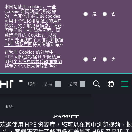
本网站使用 cookies。一些
cookies 是网站运行所必需
是
否
的，而其他非必要的 cookies
可用于个性化和增强您的用户
体验。要了解更多信息，请访
问我们的 HPE 隐私声明。同
意选择性的 Cookies，以及
HPE 处理我的个人信息并根据
HPE 隐私声明
将其传输到海外
在管理 Cookies 的过程中，
HPE 可能会根据 HPE隐私声
是
否
明和
个人信息跨境传输同意函
将我的个人信息传输到海外
跳
转
产品
服务
支持
公司
到
主
目
服务
录
资源库
欢迎使用 HPE 资源库，您可以在其中浏览视频、报
告、案例研究并了解更多有关最新 HPE 产品和 IT