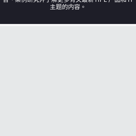
主题的内容。
您的购物车目前是空的
前往 HPE 商店浏览、配置和订购。
立即购买