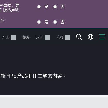
的用户体验。要
是
否
E 隐私声明
海外
是
否
产品
服务
支持
公司
HPE 产品和 IT 主题的内容。