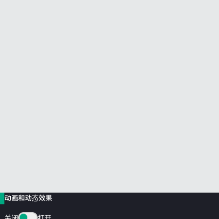
前往 HPE 商店浏览、配置和订购。
立即购买
动画和动态效果
关闭
打开