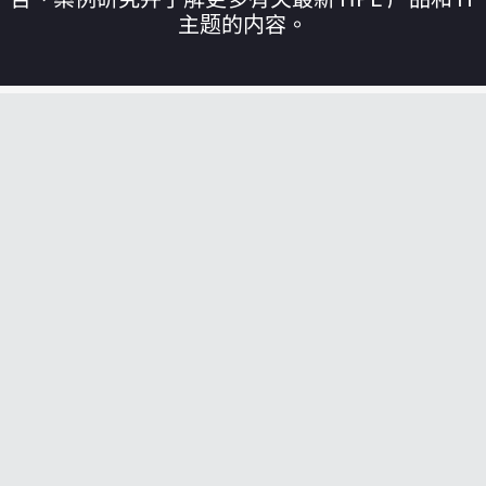
主题的内容。
您的购物车目前是空的
前往 HPE 商店浏览、配置和订购。
立即购买