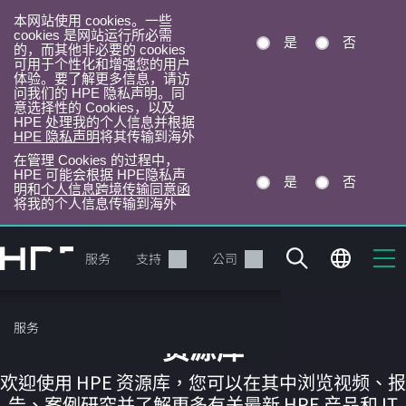
本网站使用 cookies。一些
cookies 是网站运行所必需
是
否
的，而其他非必要的 cookies
可用于个性化和增强您的用户
体验。要了解更多信息，请访
问我们的 HPE 隐私声明。同
意选择性的 Cookies，以及
HPE 处理我的个人信息并根据
HPE 隐私声明
将其传输到海外
在管理 Cookies 的过程中，
HPE 可能会根据 HPE隐私声
是
否
明和
个人信息跨境传输同意函
将我的个人信息传输到海外
跳
转
产品
服务
支持
公司
到
主
目
服务
录
资源库
欢迎使用 HPE 资源库，您可以在其中浏览视频、报
告、案例研究并了解更多有关最新 HPE 产品和 IT