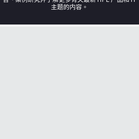
主题的内容。
您的购物车目前是空的
前往 HPE 商店浏览、配置和订购。
立即购买