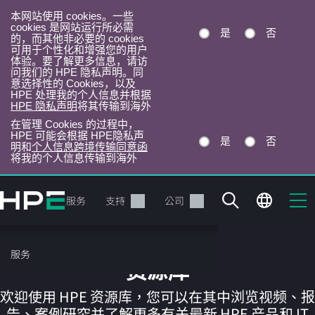
本网站使用 cookies。一些
cookies 是网站运行所必需
是
否
的，而其他非必要的 cookies
可用于个性化和增强您的用户
体验。要了解更多信息，请访
问我们的 HPE 隐私声明。同
意选择性的 Cookies，以及
HPE 处理我的个人信息并根据
HPE 隐私声明
将其传输到海外
在管理 Cookies 的过程中，
HPE 可能会根据 HPE隐私声
是
否
明和
个人信息跨境传输同意函
将我的个人信息传输到海外
跳
转
产品
服务
支持
公司
到
主
目
服务
录
资源库
欢迎使用 HPE 资源库，您可以在其中浏览视频、报
告、案例研究并了解更多有关最新 HPE 产品和 IT