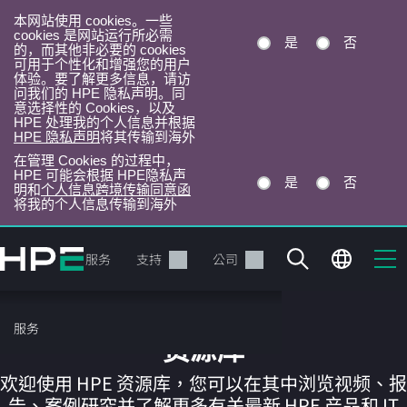
本网站使用 cookies。一些
cookies 是网站运行所必需
是
否
的，而其他非必要的 cookies
可用于个性化和增强您的用户
体验。要了解更多信息，请访
问我们的 HPE 隐私声明。同
意选择性的 Cookies，以及
HPE 处理我的个人信息并根据
HPE 隐私声明
将其传输到海外
在管理 Cookies 的过程中，
HPE 可能会根据 HPE隐私声
是
否
明和
个人信息跨境传输同意函
将我的个人信息传输到海外
跳
转
产品
服务
支持
公司
到
主
目
服务
录
资源库
欢迎使用 HPE 资源库，您可以在其中浏览视频、报
告、案例研究并了解更多有关最新 HPE 产品和 IT