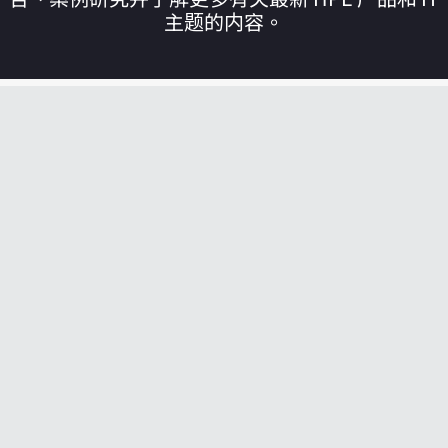
主题的内容。
您的购物车目前是空的
前往 HPE 商店浏览、配置和订购。
立即购买