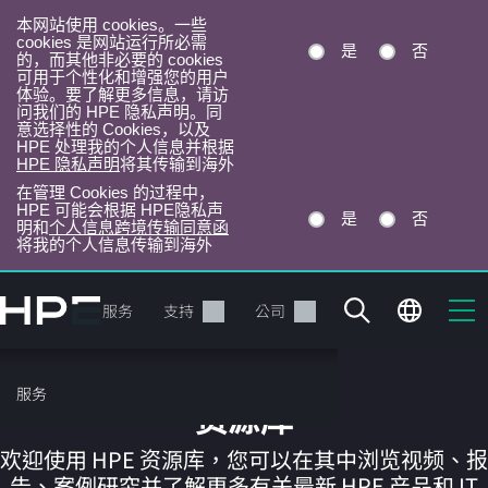
本网站使用 cookies。一些
cookies 是网站运行所必需
是
否
的，而其他非必要的 cookies
可用于个性化和增强您的用户
体验。要了解更多信息，请访
问我们的 HPE 隐私声明。同
意选择性的 Cookies，以及
HPE 处理我的个人信息并根据
HPE 隐私声明
将其传输到海外
在管理 Cookies 的过程中，
HPE 可能会根据 HPE隐私声
是
否
明和
个人信息跨境传输同意函
将我的个人信息传输到海外
跳
转
产品
服务
支持
公司
到
主
目
服务
录
资源库
欢迎使用 HPE 资源库，您可以在其中浏览视频、报
告、案例研究并了解更多有关最新 HPE 产品和 IT