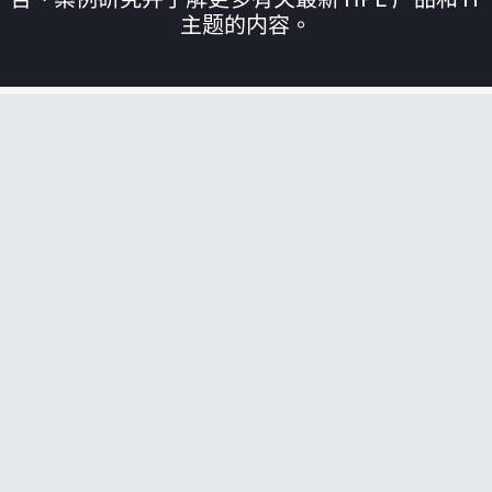
主题的内容。
您的购物车目前是空的
前往 HPE 商店浏览、配置和订购。
立即购买