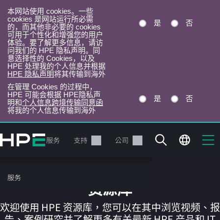
本网站使用 cookies。一些
cookies 是网站运行所必需
是
否
的，而其他非必要的 cookies
可用于个性化和增强您的用户
体验。要了解更多信息，请访
问我们的 HPE 隐私声明。同
意选择性的 Cookies，以及
HPE 处理我的个人信息并根据
HPE 隐私声明
将其传输到海外
在管理 Cookies 的过程中，
HPE 可能会根据 HPE隐私声
是
否
明和
个人信息跨境传输同意函
将我的个人信息传输到海外
跳
转
产品
服务
支持
公司
到
主
目
服务
录
资源库
欢迎使用 HPE 资源库，您可以在其中浏览视频、报
告、案例研究并了解更多有关最新 HPE 产品和 IT