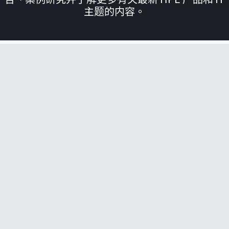
主题的内容。
您的购物车目前是空的
前往 HPE 商店浏览、配置和订购。
立即购买