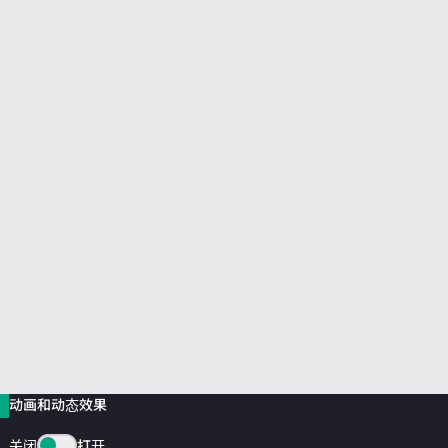
前往 HPE 商店浏览、配置和订购。
立即购买
动画和动态效果
关闭
打开