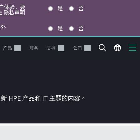
的用户体验。要
是
否
E 隐私声明
海外
是
否
产品
服务
支持
公司
HPE 产品和 IT 主题的内容。