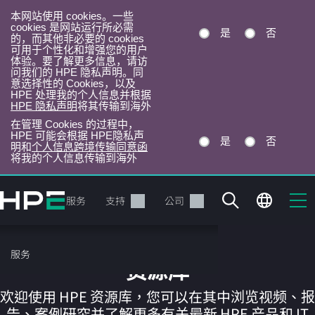
本网站使用 cookies。一些
cookies 是网站运行所必需
是
否
的，而其他非必要的 cookies
可用于个性化和增强您的用户
体验。要了解更多信息，请访
问我们的 HPE 隐私声明。同
意选择性的 Cookies，以及
HPE 处理我的个人信息并根据
HPE 隐私声明
将其传输到海外
在管理 Cookies 的过程中，
HPE 可能会根据 HPE隐私声
是
否
明和
个人信息跨境传输同意函
将我的个人信息传输到海外
跳
转
产品
服务
支持
公司
到
主
目
服务
录
资源库
欢迎使用 HPE 资源库，您可以在其中浏览视频、报
告、案例研究并了解更多有关最新 HPE 产品和 IT