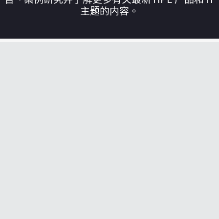
主题的内容。
您的购物车目前是空的
前往 HPE 商店浏览、配置和订购。
立即购买