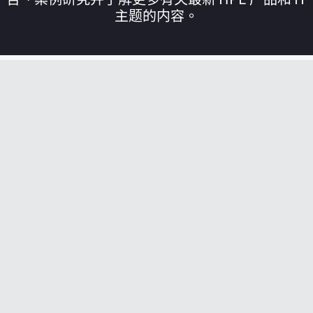
主题的内容。
您的购物车目前是空的
前往 HPE 商店浏览、配置和订购。
立即购买