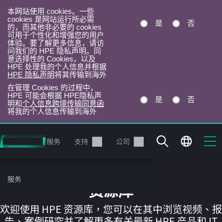
本网站使用 cookies。一些
cookies 是网站运行所必需
是
否
的，而其他非必要的 cookies
可用于个性化和增强您的用户
体验。要了解更多信息，请访
问我们的 HPE 隐私声明。同
意选择性的 Cookies，以及
HPE 处理我的个人信息并根据
HPE 隐私声明
将其传输到海外
在管理 Cookies 的过程中，
HPE 可能会根据 HPE隐私声
是
否
明和
个人信息跨境传输同意函
将我的个人信息传输到海外
跳
转
产品
服务
支持
公司
到
主
目
服务
录
资源库
欢迎使用 HPE 资源库，您可以在其中浏览视频、报
告、案例研究并了解更多有关最新 HPE 产品和 IT