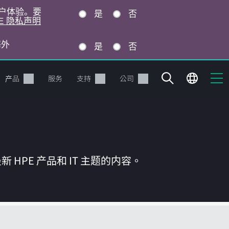
的用户体验。要
是
否
E 隐私声明
海外
是
否
产品
服务
支持
公司
HPE 产品和 IT 主题的内容。