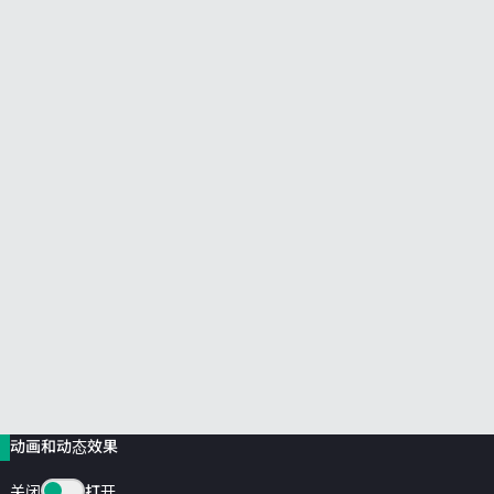
前往 HPE 商店浏览、配置和订购。
立即购买
动画和动态效果
关闭
打开