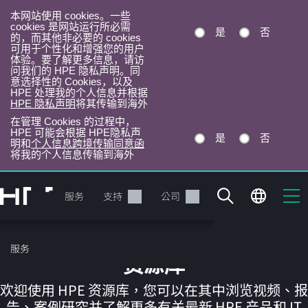
本网站使用 cookies。一些
cookies 是网站运行所必需
是
否
的，而其他非必要的 cookies
可用于个性化和增强您的用户
体验。要了解更多信息，请访
问我们的 HPE 隐私声明。同
意选择性的 Cookies，以及
HPE 处理我的个人信息并根据
HPE 隐私声明
将其传输到海外
在管理 Cookies 的过程中，
HPE 可能会根据 HPE隐私声
是
否
明和
个人信息跨境传输同意函
将我的个人信息传输到海外
跳
转
产品
服务
支持
公司
到
主
目
服务
录
资源库
欢迎使用 HPE 资源库，您可以在其中浏览视频、报
告、案例研究并了解更多有关最新 HPE 产品和 IT