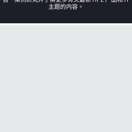
主题的内容。
您的购物车目前是空的
前往 HPE 商店浏览、配置和订购。
立即购买