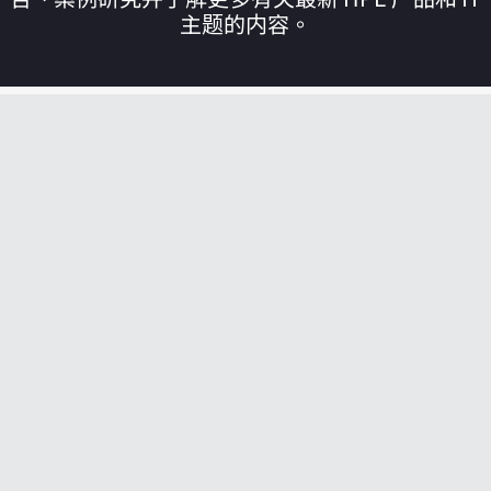
主题的内容。
您的购物车目前是空的
前往 HPE 商店浏览、配置和订购。
立即购买