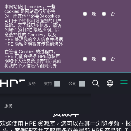
本网站使用 cookies。一些
cookies 是网站运行所必需
是
否
的，而其他非必要的 cookies
可用于个性化和增强您的用户
体验。要了解更多信息，请访
问我们的 HPE 隐私声明。同
意选择性的 Cookies，以及
HPE 处理我的个人信息并根据
HPE 隐私声明
将其传输到海外
在管理 Cookies 的过程中，
HPE 可能会根据 HPE隐私声
是
否
明和
个人信息跨境传输同意函
将我的个人信息传输到海外
跳
转
产品
服务
支持
公司
到
主
目
服务
录
资源库
欢迎使用 HPE 资源库，您可以在其中浏览视频、报
告、案例研究并了解更多有关最新 HPE 产品和 IT