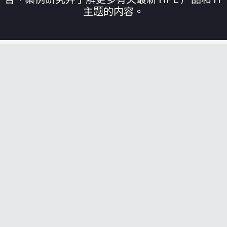
主题的内容。
您的购物车目前是空的
前往 HPE 商店浏览、配置和订购。
立即购买