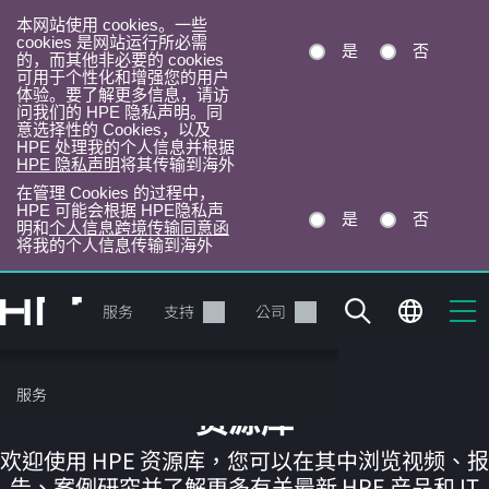
本网站使用 cookies。一些
cookies 是网站运行所必需
是
否
的，而其他非必要的 cookies
可用于个性化和增强您的用户
体验。要了解更多信息，请访
问我们的 HPE 隐私声明。同
意选择性的 Cookies，以及
HPE 处理我的个人信息并根据
HPE 隐私声明
将其传输到海外
在管理 Cookies 的过程中，
HPE 可能会根据 HPE隐私声
是
否
明和
个人信息跨境传输同意函
将我的个人信息传输到海外
跳
转
产品
服务
支持
公司
到
主
目
服务
录
资源库
欢迎使用 HPE 资源库，您可以在其中浏览视频、报
告、案例研究并了解更多有关最新 HPE 产品和 IT