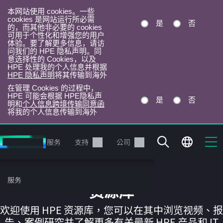
本网站使用 cookies。一些
cookies 是网站运行所必需
是
否
的，而其他非必要的 cookies
可用于个性化和增强您的用户
体验。要了解更多信息，请访
问我们的 HPE 隐私声明。同
意选择性的 Cookies，以及
HPE 处理我的个人信息并根据
HPE 隐私声明
将其传输到海外
在管理 Cookies 的过程中，
HPE 可能会根据 HPE隐私声
是
否
明和
个人信息跨境传输同意函
将我的个人信息传输到海外
跳
转
产品
服务
支持
公司
到
主
目
服务
录
资源库
欢迎使用 HPE 资源库，您可以在其中浏览视频、报
告、案例研究并了解更多有关最新 HPE 产品和 IT