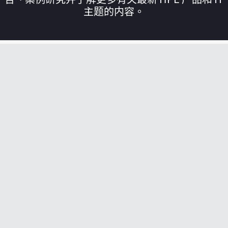
主题的内容。
您的购物车目前是空的
前往 HPE 商店浏览、配置和订购。
立即购买