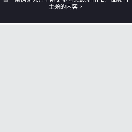
主题的内容。
您的购物车目前是空的
前往 HPE 商店浏览、配置和订购。
立即购买