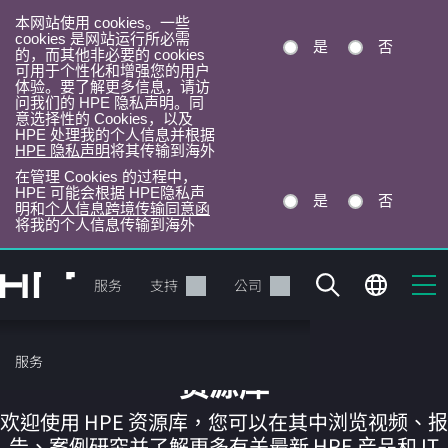
本网站使用 cookies。一些
cookies 是网站运行所必需
是
否
的，而其他非必要的 cookies
可用于个性化和增强您的用户
体验。要了解更多信息，请访
问我们的 HPE 隐私声明。同
意选择性的 Cookies，以及
HPE 处理我的个人信息并根据
HPE 隐私声明
将其传输到海外
在管理 Cookies 的过程中，
HPE 可能会根据 HPE隐私声
是
否
明和
个人信息跨境传输同意函
将我的个人信息传输到海外
跳
转
产品
服务
支持
公司
到
主
目
服务
录
资源库
欢迎使用 HPE 资源库，您可以在其中浏览视频、报
告、案例研究并了解更多有关最新 HPE 产品和 IT