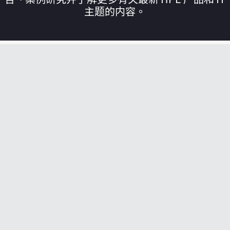
主题的内容。
您的购物车目前是空的
前往 HPE 商店浏览、配置和订购。
立即购买