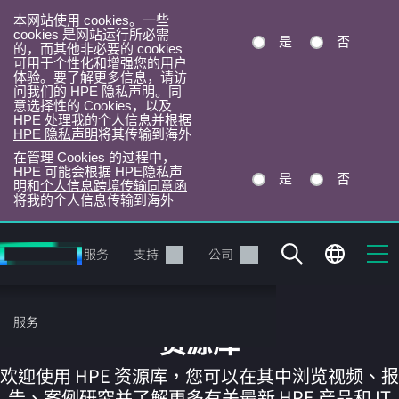
本网站使用 cookies。一些
cookies 是网站运行所必需
是
否
的，而其他非必要的 cookies
可用于个性化和增强您的用户
体验。要了解更多信息，请访
问我们的 HPE 隐私声明。同
意选择性的 Cookies，以及
HPE 处理我的个人信息并根据
HPE 隐私声明
将其传输到海外
在管理 Cookies 的过程中，
HPE 可能会根据 HPE隐私声
是
否
明和
个人信息跨境传输同意函
将我的个人信息传输到海外
跳
转
产品
服务
支持
公司
到
主
目
服务
录
资源库
欢迎使用 HPE 资源库，您可以在其中浏览视频、报
告、案例研究并了解更多有关最新 HPE 产品和 IT