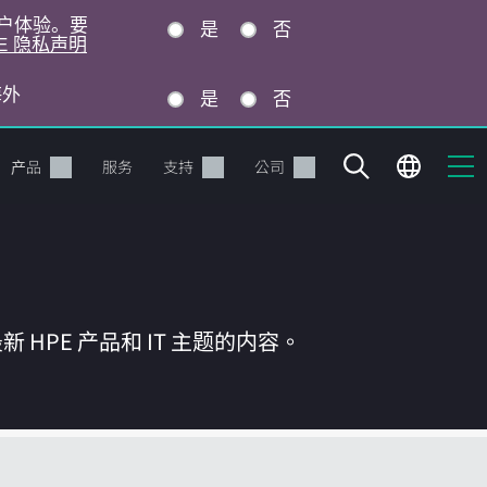
的用户体验。要
是
否
E 隐私声明
海外
是
否
产品
服务
支持
公司
HPE 产品和 IT 主题的内容。