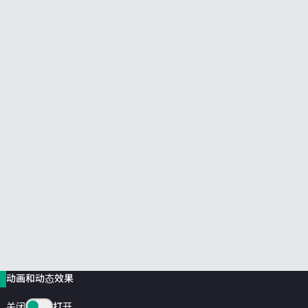
前往 HPE 商店浏览、配置和订购。
立即购买
动画和动态效果
关闭
打开