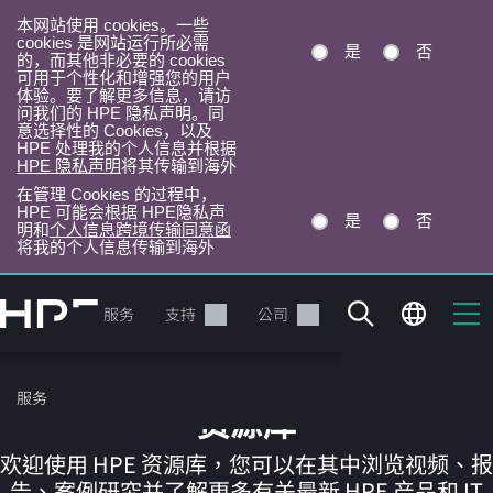
本网站使用 cookies。一些
cookies 是网站运行所必需
是
否
的，而其他非必要的 cookies
可用于个性化和增强您的用户
体验。要了解更多信息，请访
问我们的 HPE 隐私声明。同
意选择性的 Cookies，以及
HPE 处理我的个人信息并根据
HPE 隐私声明
将其传输到海外
在管理 Cookies 的过程中，
HPE 可能会根据 HPE隐私声
是
否
明和
个人信息跨境传输同意函
将我的个人信息传输到海外
跳
转
产品
服务
支持
公司
到
主
目
服务
录
资源库
欢迎使用 HPE 资源库，您可以在其中浏览视频、报
告、案例研究并了解更多有关最新 HPE 产品和 IT