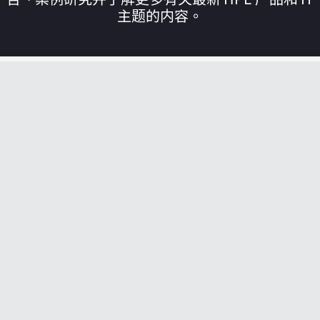
主题的内容。
您的购物车目前是空的
前往 HPE 商店浏览、配置和订购。
立即购买