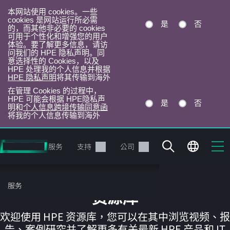
本网站使用 cookies。一些
cookies 是网站运行所必需
是
否
的，而其他非必要的 cookies
可用于个性化和增强您的用户
体验。要了解更多信息，请访
问我们的 HPE 隐私声明。同
意选择性的 Cookies，以及
HPE 处理我的个人信息并根据
HPE 隐私声明
将其传输到海外
在管理 Cookies 的过程中，
HPE 可能会根据 HPE隐私声
是
否
明和
个人信息跨境传输同意函
将我的个人信息传输到海外
跳
转
产品
服务
支持
公司
到
主
目
服务
录
资源库
欢迎使用 HPE 资源库，您可以在其中浏览视频、报
告、案例研究并了解更多有关最新 HPE 产品和 IT