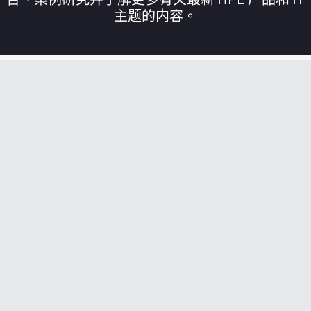
主题的内容。
您的购物车目前是空的
前往 HPE 商店浏览、配置和订购。
立即购买