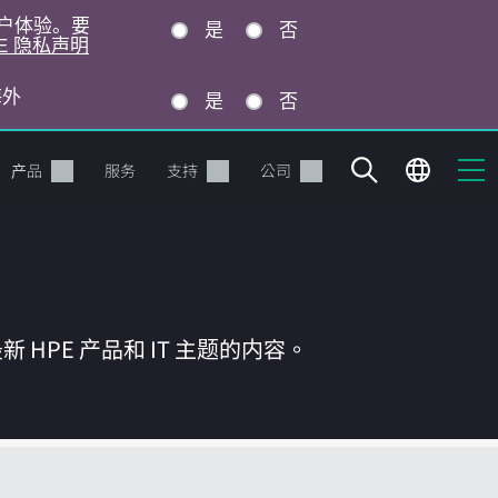
的用户体验。要
是
否
E 隐私声明
海外
是
否
产品
服务
支持
公司
HPE 产品和 IT 主题的内容。