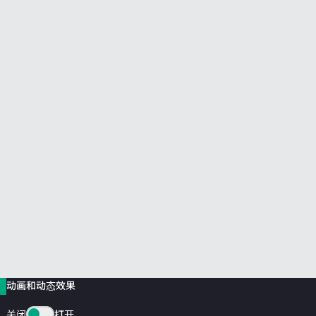
前往 HPE 商店浏览、配置和订购。
立即购买
动画和动态效果
关闭
打开