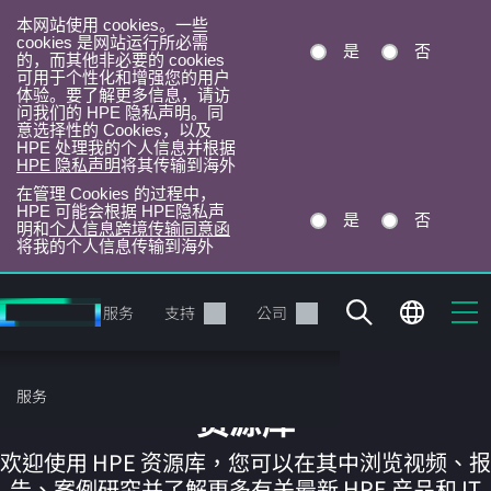
本网站使用 cookies。一些
cookies 是网站运行所必需
是
否
的，而其他非必要的 cookies
可用于个性化和增强您的用户
体验。要了解更多信息，请访
问我们的 HPE 隐私声明。同
意选择性的 Cookies，以及
HPE 处理我的个人信息并根据
HPE 隐私声明
将其传输到海外
在管理 Cookies 的过程中，
HPE 可能会根据 HPE隐私声
是
否
明和
个人信息跨境传输同意函
将我的个人信息传输到海外
跳
转
产品
服务
支持
公司
到
主
目
服务
录
资源库
欢迎使用 HPE 资源库，您可以在其中浏览视频、报
告、案例研究并了解更多有关最新 HPE 产品和 IT