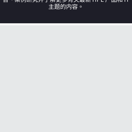
主题的内容。
您的购物车目前是空的
前往 HPE 商店浏览、配置和订购。
立即购买