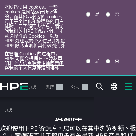
本网站使用 cookies。一些
cookies 是网站运行所必需
是
否
的，而其他非必要的 cookies
可用于个性化和增强您的用户
体验。要了解更多信息，请访
问我们的 HPE 隐私声明。同
意选择性的 Cookies，以及
HPE 处理我的个人信息并根据
HPE 隐私声明
将其传输到海外
在管理 Cookies 的过程中，
HPE 可能会根据 HPE隐私声
是
否
明和
个人信息跨境传输同意函
将我的个人信息传输到海外
跳
转
产品
服务
支持
公司
到
主
目
服务
录
资源库
欢迎使用 HPE 资源库，您可以在其中浏览视频、报
告、案例研究并了解更多有关最新 HPE 产品和 IT