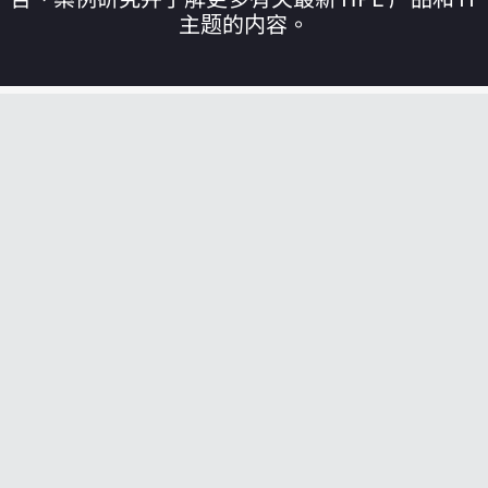
主题的内容。
您的购物车目前是空的
前往 HPE 商店浏览、配置和订购。
立即购买