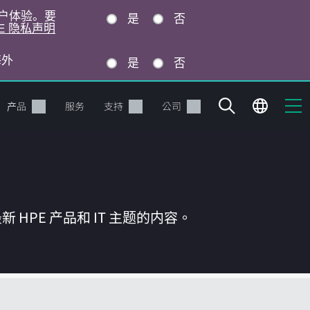
的用户体验。要
是
否
E 隐私声明
海外
是
否
产品
服务
支持
公司
HPE 产品和 IT 主题的内容。