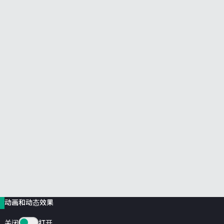
前往 HPE 商店浏览、配置和订购。
立即购买
动画和动态效果
关闭
打开