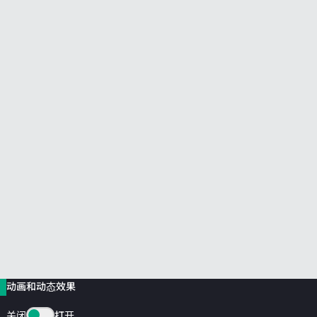
前往 HPE 商店浏览、配置和订购。
立即购买
动画和动态效果
关闭
打开