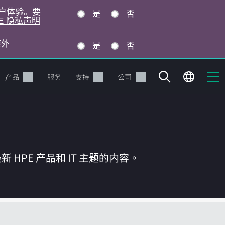
的用户体验。要
是
否
E 隐私声明
海外
是
否
产品
服务
支持
公司
HPE 产品和 IT 主题的内容。