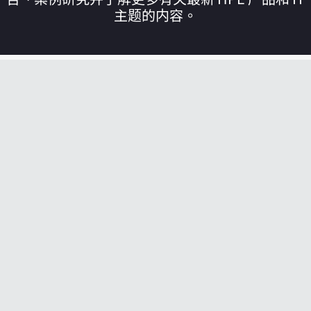
主题的内容。
您的购物车目前是空的
前往 HPE 商店浏览、配置和订购。
立即购买