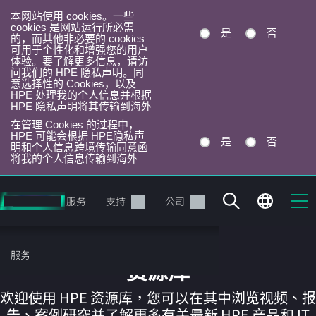
本网站使用 cookies。一些
cookies 是网站运行所必需
是
否
的，而其他非必要的 cookies
可用于个性化和增强您的用户
体验。要了解更多信息，请访
问我们的 HPE 隐私声明。同
意选择性的 Cookies，以及
HPE 处理我的个人信息并根据
HPE 隐私声明
将其传输到海外
在管理 Cookies 的过程中，
HPE 可能会根据 HPE隐私声
是
否
明和
个人信息跨境传输同意函
将我的个人信息传输到海外
跳
转
产品
服务
支持
公司
到
主
目
服务
录
资源库
欢迎使用 HPE 资源库，您可以在其中浏览视频、报
告、案例研究并了解更多有关最新 HPE 产品和 IT