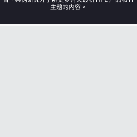
主题的内容。
您的购物车目前是空的
前往 HPE 商店浏览、配置和订购。
立即购买