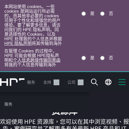
本网站使用 cookies。一些
cookies 是网站运行所必需
是
否
的，而其他非必要的 cookies
可用于个性化和增强您的用户
体验。要了解更多信息，请访
问我们的 HPE 隐私声明。同
意选择性的 Cookies，以及
HPE 处理我的个人信息并根据
HPE 隐私声明
将其传输到海外
在管理 Cookies 的过程中，
HPE 可能会根据 HPE隐私声
是
否
明和
个人信息跨境传输同意函
将我的个人信息传输到海外
跳
转
产品
服务
支持
公司
到
主
目
服务
录
资源库
欢迎使用 HPE 资源库，您可以在其中浏览视频、报
告、案例研究并了解更多有关最新 HPE 产品和 IT