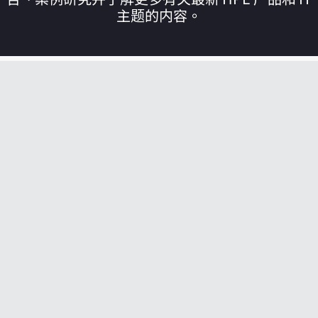
主题的内容。
您的购物车目前是空的
前往 HPE 商店浏览、配置和订购。
立即购买