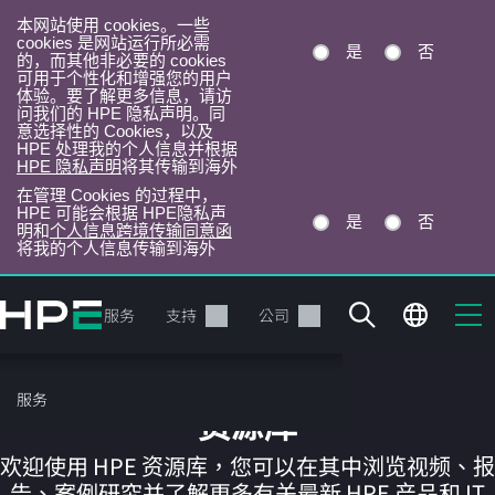
本网站使用 cookies。一些
cookies 是网站运行所必需
是
否
的，而其他非必要的 cookies
可用于个性化和增强您的用户
体验。要了解更多信息，请访
问我们的 HPE 隐私声明。同
意选择性的 Cookies，以及
HPE 处理我的个人信息并根据
HPE 隐私声明
将其传输到海外
在管理 Cookies 的过程中，
HPE 可能会根据 HPE隐私声
是
否
明和
个人信息跨境传输同意函
将我的个人信息传输到海外
跳
转
产品
服务
支持
公司
到
主
目
服务
录
资源库
欢迎使用 HPE 资源库，您可以在其中浏览视频、报
告、案例研究并了解更多有关最新 HPE 产品和 IT