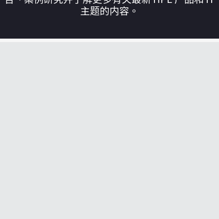
主题的内容。
您的购物车目前是空的
前往 HPE 商店浏览、配置和订购。
立即购买