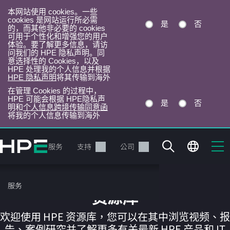
本网站使用 cookies。一些
cookies 是网站运行所必需
是
否
的，而其他非必要的 cookies
可用于个性化和增强您的用户
体验。要了解更多信息，请访
问我们的 HPE 隐私声明。同
意选择性的 Cookies，以及
HPE 处理我的个人信息并根据
HPE 隐私声明
将其传输到海外
在管理 Cookies 的过程中，
HPE 可能会根据 HPE隐私声
是
否
明和
个人信息跨境传输同意函
将我的个人信息传输到海外
跳
转
产品
服务
支持
公司
到
主
目
服务
录
资源库
欢迎使用 HPE 资源库，您可以在其中浏览视频、报
告、案例研究并了解更多有关最新 HPE 产品和 IT