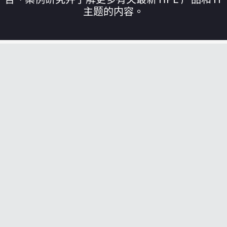
主题的内容。
您的购物车目前是空的
前往 HPE 商店浏览、配置和订购。
立即购买