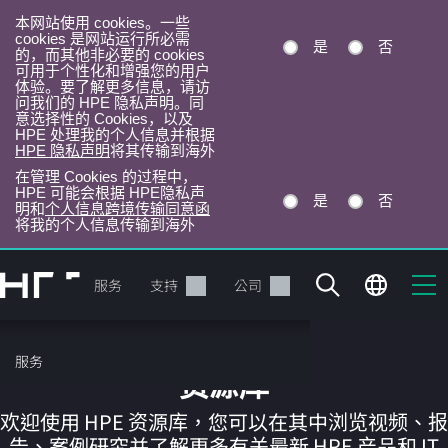
本网站使用 cookies。一些
cookies 是网站运行所必需
是
否
的，而其他非必要的 cookies
可用于个性化和增强您的用户
体验。要了解更多信息，请访
问我们的 HPE 隐私声明。同
意选择性的 Cookies，以及
HPE 处理我的个人信息并根据
HPE 隐私声明
将其传输到海外
在管理 Cookies 的过程中，
HPE 可能会根据 HPE隐私声
是
否
明和
个人信息跨境传输同意函
将我的个人信息传输到海外
跳
转
产品
服务
支持
公司
到
主
目
服务
录
资源库
欢迎使用 HPE 资源库，您可以在其中浏览视频、报
告、案例研究并了解更多有关最新 HPE 产品和 IT