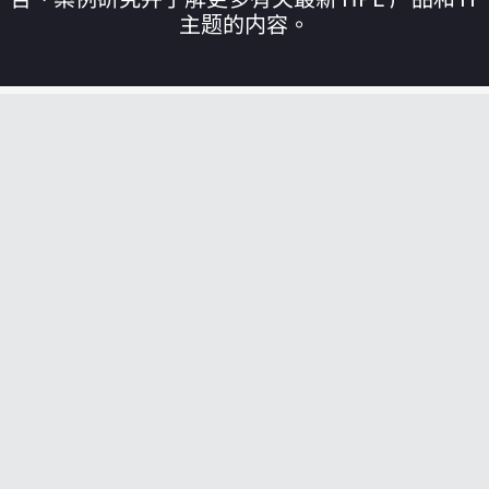
主题的内容。
您的购物车目前是空的
前往 HPE 商店浏览、配置和订购。
立即购买