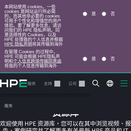
本网站使用 cookies。一些
cookies 是网站运行所必需
是
否
的，而其他非必要的 cookies
可用于个性化和增强您的用户
体验。要了解更多信息，请访
问我们的 HPE 隐私声明。同
意选择性的 Cookies，以及
HPE 处理我的个人信息并根据
HPE 隐私声明
将其传输到海外
在管理 Cookies 的过程中，
HPE 可能会根据 HPE隐私声
是
否
明和
个人信息跨境传输同意函
将我的个人信息传输到海外
跳
转
产品
服务
支持
公司
到
主
目
服务
录
资源库
欢迎使用 HPE 资源库，您可以在其中浏览视频、报
告、案例研究并了解更多有关最新 HPE 产品和 IT