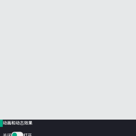
前往 HPE 商店浏览、配置和订购。
立即购买
动画和动态效果
关闭
打开