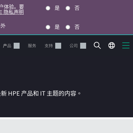
的用户体验。要
是
否
E 隐私声明
海外
是
否
产品
服务
支持
公司
HPE 产品和 IT 主题的内容。