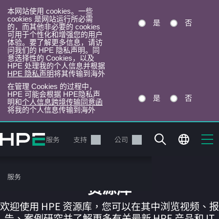
本网站使用 cookies。一些
cookies 是网站运行所必需
是
否
的，而其他非必要的 cookies
可用于个性化和增强您的用户
体验。要了解更多信息，请访
问我们的 HPE 隐私声明。同
意选择性的 Cookies，以及
HPE 处理我的个人信息并根据
HPE 隐私声明
将其传输到海外
在管理 Cookies 的过程中，
HPE 可能会根据 HPE隐私声
是
否
明和
个人信息跨境传输同意函
将我的个人信息传输到海外
跳
转
产品
服务
支持
公司
到
主
目
服务
录
资源库
欢迎使用 HPE 资源库，您可以在其中浏览视频、报
告、案例研究并了解更多有关最新 HPE 产品和 IT