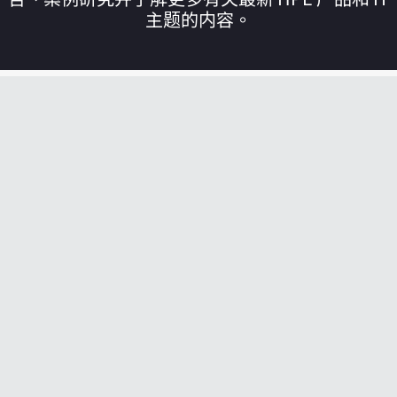
主题的内容。
您的购物车目前是空的
前往 HPE 商店浏览、配置和订购。
立即购买