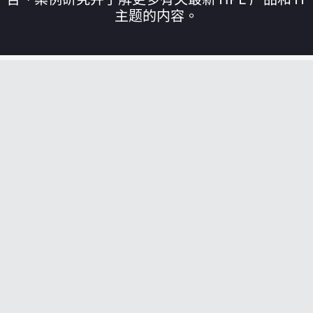
主题的内容。
您的购物车目前是空的
前往 HPE 商店浏览、配置和订购。
立即购买