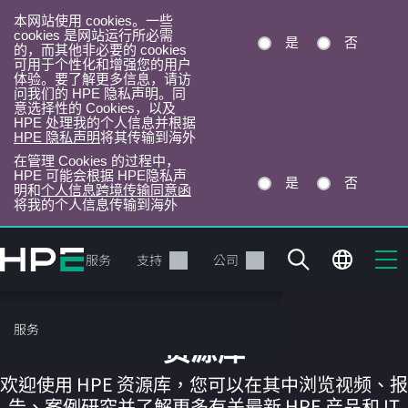
本网站使用 cookies。一些
cookies 是网站运行所必需
是
否
的，而其他非必要的 cookies
可用于个性化和增强您的用户
体验。要了解更多信息，请访
问我们的 HPE 隐私声明。同
意选择性的 Cookies，以及
HPE 处理我的个人信息并根据
HPE 隐私声明
将其传输到海外
在管理 Cookies 的过程中，
HPE 可能会根据 HPE隐私声
是
否
明和
个人信息跨境传输同意函
将我的个人信息传输到海外
跳
转
产品
服务
支持
公司
到
主
目
服务
录
资源库
欢迎使用 HPE 资源库，您可以在其中浏览视频、报
告、案例研究并了解更多有关最新 HPE 产品和 IT