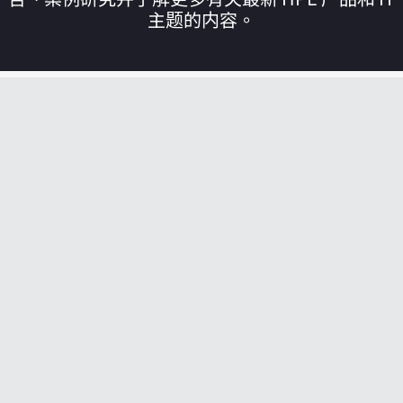
主题的内容。
您的购物车目前是空的
前往 HPE 商店浏览、配置和订购。
立即购买