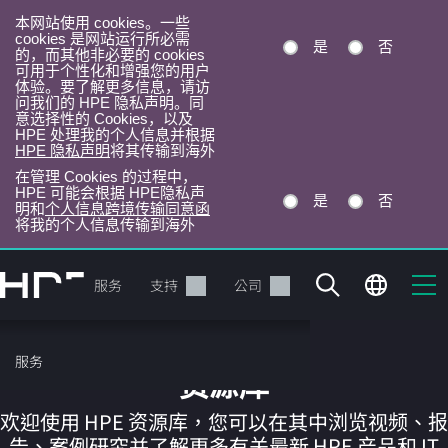
本网站使用 cookies。一些
cookies 是网站运行所必需
是
否
的，而其他非必要的 cookies
可用于个性化和增强您的用户
体验。要了解更多信息，请访
问我们的 HPE 隐私声明。同
意选择性的 Cookies，以及
HPE 处理我的个人信息并根据
HPE 隐私声明
将其传输到海外
在管理 Cookies 的过程中，
HPE 可能会根据 HPE隐私声
是
否
明和
个人信息跨境传输同意函
将我的个人信息传输到海外
跳
转
产品
服务
支持
公司
到
主
目
服务
录
资源库
欢迎使用 HPE 资源库，您可以在其中浏览视频、报
告、案例研究并了解更多有关最新 HPE 产品和 IT