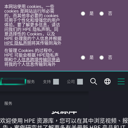
本网站使用 cookies。一些
cookies 是网站运行所必需
是
否
的，而其他非必要的 cookies
可用于个性化和增强您的用户
体验。要了解更多信息，请访
问我们的 HPE 隐私声明。同
意选择性的 Cookies，以及
HPE 处理我的个人信息并根据
HPE 隐私声明
将其传输到海外
在管理 Cookies 的过程中，
HPE 可能会根据 HPE隐私声
是
否
明和
个人信息跨境传输同意函
将我的个人信息传输到海外
跳
转
产品
服务
支持
公司
到
主
目
服务
录
资源库
欢迎使用 HPE 资源库，您可以在其中浏览视频、报
告、案例研究并了解更多有关最新 HPE 产品和 IT