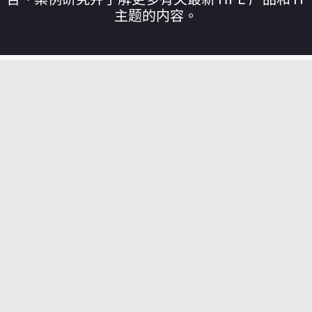
主题的内容。
您的购物车目前是空的
前往 HPE 商店浏览、配置和订购。
立即购买