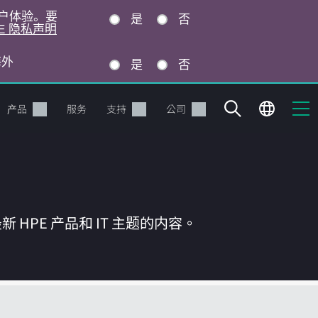
的用户体验。要
是
否
E 隐私声明
海外
是
否
产品
服务
支持
公司
HPE 产品和 IT 主题的内容。