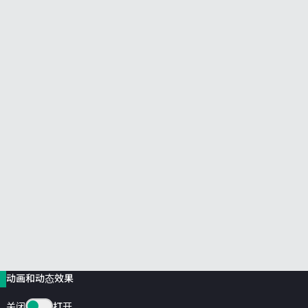
前往 HPE 商店浏览、配置和订购。
立即购买
动画和动态效果
关闭
打开