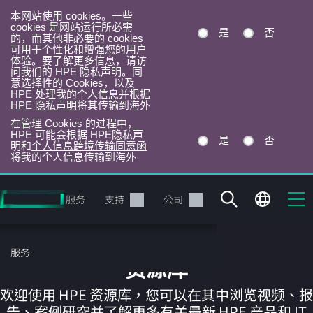
本网站使用 cookies。一些
cookies 是网站运行所必需
是
否
的，而其他非必要的 cookies
可用于个性化和增强您的用户
体验。要了解更多信息，请访
问我们的 HPE 隐私声明。同
意选择性的 Cookies，以及
HPE 处理我的个人信息并根据
HPE 隐私声明
将其传输到海外
在管理 Cookies 的过程中，
HPE 可能会根据 HPE隐私声
是
否
明和
个人信息跨境传输同意函
将我的个人信息传输到海外
跳
转
产品
服务
支持
公司
到
主
目
服务
录
资源库
欢迎使用 HPE 资源库，您可以在其中浏览视频、报
告、案例研究并了解更多有关最新 HPE 产品和 IT