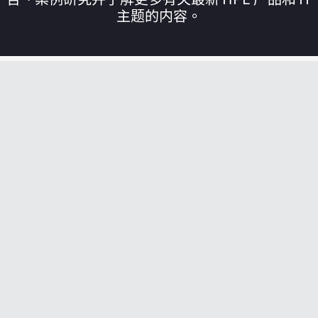
主题的内容。
您的购物车目前是空的
前往 HPE 商店浏览、配置和订购。
立即购买