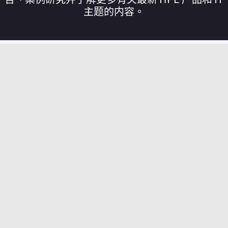
主题的内容。
您的购物车目前是空的
前往 HPE 商店浏览、配置和订购。
立即购买