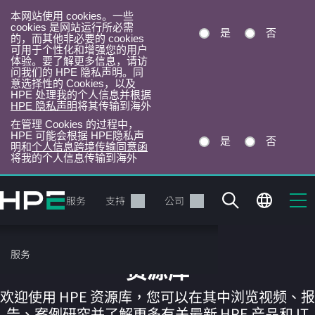
本网站使用 cookies。一些
cookies 是网站运行所必需
是
否
的，而其他非必要的 cookies
可用于个性化和增强您的用户
体验。要了解更多信息，请访
问我们的 HPE 隐私声明。同
意选择性的 Cookies，以及
HPE 处理我的个人信息并根据
HPE 隐私声明
将其传输到海外
在管理 Cookies 的过程中，
HPE 可能会根据 HPE隐私声
是
否
明和
个人信息跨境传输同意函
将我的个人信息传输到海外
跳
转
产品
服务
支持
公司
到
主
目
服务
录
资源库
欢迎使用 HPE 资源库，您可以在其中浏览视频、报
告、案例研究并了解更多有关最新 HPE 产品和 IT